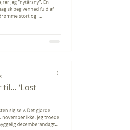
jrer jeg ”nytårsny”. En
agisk begivenhed fuld af
t drømme stort og i
inger.” Citat fra
årets gang i Hyldemors Have
år falder årets første
ar. Jeg har lyst til at
ag. En dag med rum til at
e bliver synlige. I den
ng
 til… ‘Lost
en sig selv. Det gjorde
. november ikke. jeg troede
en hyggelig decemberandagt