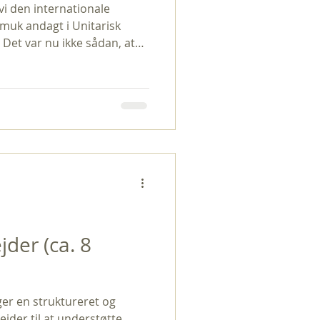
vi den internationale
muk andagt i Unitarisk
Det var nu ikke sådan, at
te særlig meget i
 hele taget eller på vores
lds Allé 30. Der var ingen
en stilfærdige skønhed i
t tænke: Hvad er det, der
slog mig, at der skal helt
der (ca. 8
er en struktureret og
der til at understøtte