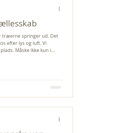
fællesskab
 træerne springer ud. Det
 efter lys og luft. Vi
 plads. Måske ikke kun i
 i sindet og måske sættes
 synes, at fastetiden er en
at fasten har haft en helt
amle nordboere. De store
, og det hårde markarbejde
gen er tøet op. Så den kollek