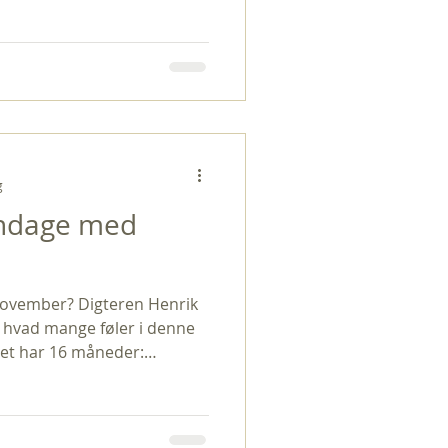
nderen sagde noget andet:
es Day . Og det kunne jeg
tod der en andagt i
s håb og tabets
te rumme begge dele, lys og
an som livet jo også gør.
g
ndage med
november? Digteren Henrik
 hvad mange føler i denne
ret har 16 måneder:
, februar, marts, april,
ptember, oktober, november,
mber. ” (fra Håndens