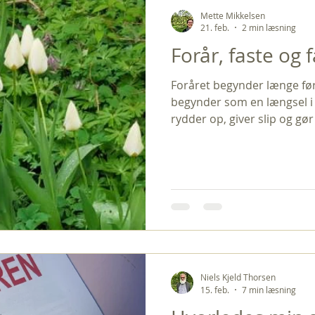
Mette Mikkelsen
21. feb.
2 min læsning
Forår, faste og 
Foråret begynder længe før
begynder som en længsel i os
rydder op, giver slip og gør
skabe og skuffer, men også
frø til spiring i god tid. Jeg
spændende tid. Jeg tænker, 
praktisk funktion for de g
midvinterfejringer er ovre
venter forude, når jorden i
Niels Kjeld Thorsen
15. feb.
7 min læsning