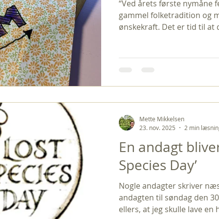
“Ved årets første nymåne fe
gammel folketradition og m
ønskekraft. Det er tid til a
nymånens mørke give drømmene v
Blandt urter og elverfolk 
af Maria Lisette Jacobsen. I 
fuldmåne søndag den 18. janu
kalde dagen store drømmed
drømme kan tage form, før d
gamle almuetro finde
Mette Mikkelsen
23. nov. 2025
2 min læsni
En andagt bliver
Species Day’
Nogle andagter skriver næst
andagten til søndag den 30
ellers, at jeg skulle lave 