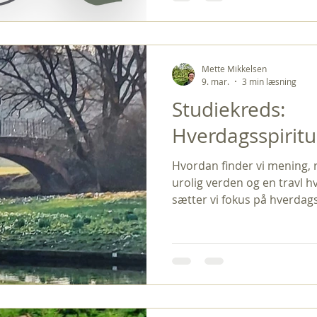
trosbekendelse. Det er derf
Men vi har på forsigtig vis 
trosgrundlag, at man godt 
Det er formuleret på vore
Mette Mikkelsen
9. mar.
3 min læsning
Studiekreds:
Hverdagsspiritu
Hvordan finder vi mening, 
urolig verden og en travl 
sætter vi fokus på hverdags
øjeblikke i livet, hvor vi ka
taknemmelighed og forbindel
bruger to aftener, hvor vi
spiritualitet kan være en na
liv. Vi vil lytte til korte opl
fællesskab. Der vil også v