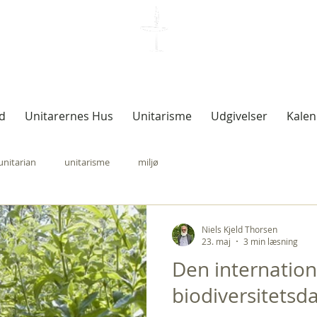
Unitarisk Kirkesamfund
d
Unitarernes Hus
Unitarisme
Udgivelser
Kalen
unitarian
unitarisme
miljø
Niels Kjeld Thorsen
23. maj
3 min læsning
Den internation
biodiversitetsda