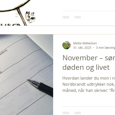
om jul og nisser. Men kale
30. november er Lost Speci
ikke ignorere. I stedet ops
spændingsfeltet mellem adventen
alvor . En andagt, der måt
mørke, glæde og sorg – såd
Jeg håber, at vi
Mette Mikkelsen
31. okt. 2025
3 min læsnin
November – sø
døden og livet
Hvordan lander du mon i 
Nordbrandt udtrykker nok,
måned, når han skriver: “Å
November, december, januar
maj, juni, juli, august, se
november, november, nove