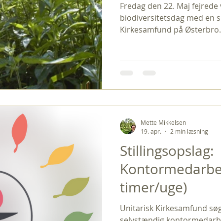
Fredag den 22. Maj fejrede 
biodiversitetsdag med en s
Kirkesamfund på Østerbro. 
begivenheden og dagen fyld
mediebilledet, hverken i det
adresse på Dag Hammarskjö
journalister til stede, og d
arrangementet fik mig til a
fylder i mediebilledet? Det 
andre boller på su
Mette Mikkelsen
19. apr.
2 min læsning
Stillingsopslag:
Kontormedarbej
timer/uge)
Unitarisk Kirkesamfund søg
selvstændig kontormedarbej