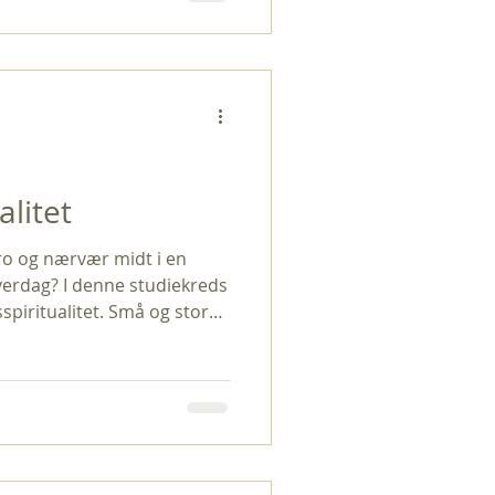
or vi kalder os unitarer.
formuleret et så vagt
kan kalde det dogmefrit.
s hjemmesid
alitet
ro og nærvær midt i en
hverdag? I denne studiekreds
spiritualitet. Små og store
n opleve fordybelse,
se til noget større. Vi
 sammen udforsker, hvordan
turlig del af det almindelige
æg, dele erfaringer i et åbent
ære små refleksionsøv