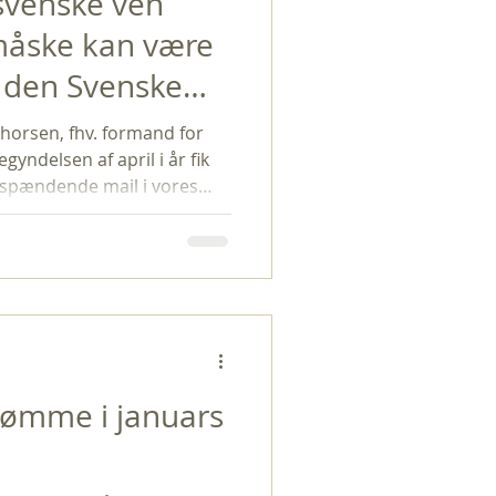
svenske ven
måske kan være
t den Svenske
vede til.
Thorsen, fhv. formand for
gyndelsen af april i år fik
 spændende mail i vores
an her: ” Mitt namn är
i Svenska kyrkan och var i
u-åtta år sedan. Betraktar
 i praktiken ateist, men
lse av att andliga, icke-
. T ex Spinozas filosofi och g
rømme i januars