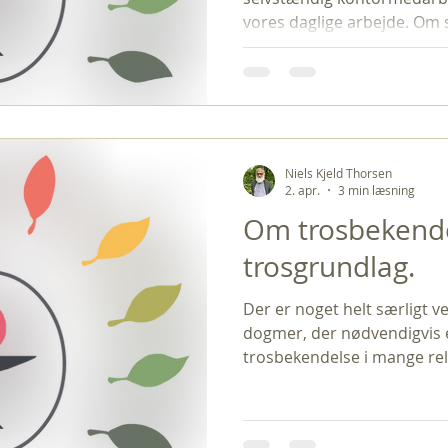
vores daglige arbejde. Om st
8 timer om ugen. Arbejdstid
med forventning om fysisk 
om ugen i 2-3 timer ad gan
mulighed for hjemmearbejd
Unitarernes Hus, Dag Hamm
København Ø. Arbejdsopgav
Niels Kjeld Thorsen
andet omfatte: ● Almi
2. apr.
3 min læsning
Om trosbekende
trosgrundlag.
Der er noget helt særligt v
dogmer, der nødvendigvis er
trosbekendelse i mange reli
fordi vi er skeptiske overf
grunde. Således anerkender 
treenighedsdogme, der er in