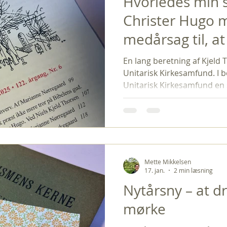
Hvorledes min 
Christer Hugo 
medårsag til, a
Kirke går ad Hel
En lang beretning af Kjeld 
Unitarisk Kirkesamfund. I be
Unitarisk Kirkesamfund en
fælles mailbox, der lød såd
Christer Hugo, jag är präst 
kontakt med er för sådär sj
mig numera som icke-teist -
samtidigt med en känsla/föle
materiella värden är viktiga
Mette Mikkelsen
17. jan.
2 min læsning
Nytårsny – at d
mørke