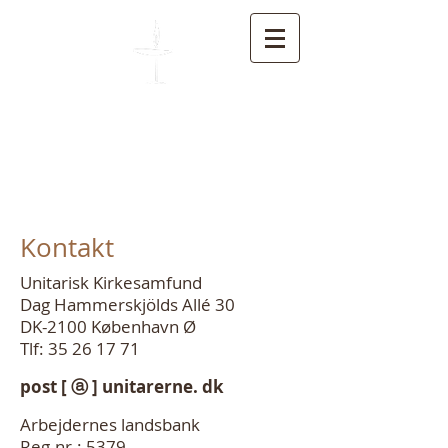
Unitarisk Kirkesamfund
Kontakt
Unitarisk Kirkesamfund
Dag Hammerskjölds Allé 30
DK-2100 København Ø
Tlf:
35 26 17 71
post [ ⓐ ] unitarerne. dk
Arbejdernes landsbank
Reg-nr.: 5379