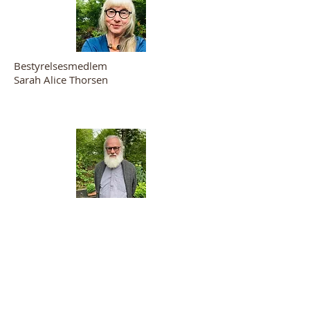
Bestyrelsesmedlem
Sarah Alice Thorsen
Bestyrelsesmedlem
Kjeld Thorsen
Unitarisk Kirkesamfund.
Dag Hammarskjölds Allé 30
DK- 2100 København Ø
Telefon:
35 26 17 71
Mail: post [ @ ] unitarerne.dk