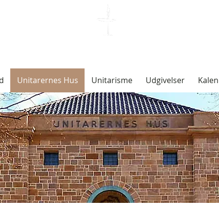
Unitarisk Kirkesamfund
d
Unitarernes Hus
Unitarisme
Udgivelser
Kalen