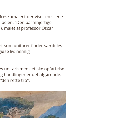
 freskomaleri, der viser en scene
 Bibelen, "Den barmhjertige
7), malet af professor Oscar
t som unitarer finder særdeles
iøse liv: nemlig
es unitarismens etiske opfattelse
og handlinger er det afgørende.
den rette tro".