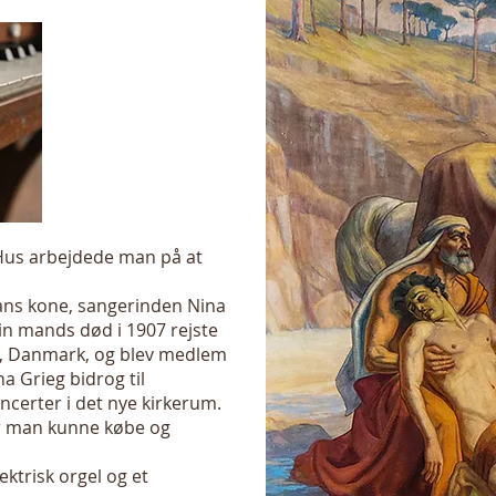
 Hus arbejdede man på at
ns kone, sangerinden Nina
sin mands død i 1907 rejste
and, Danmark, og blev medlem
a Grieg bidrog til
ncerter i det nye kirkerum.
ør man kunne købe og
ektrisk orgel og et