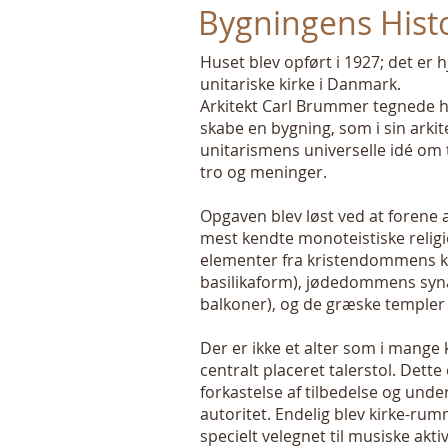
Bygningens Hist
Huset blev opført i 1927; det er
unitariske kirke i Danmark.
Arkitekt Carl Brummer tegnede hu
skabe en bygning, som i sin arki
unitarismens universelle idé om 
tro og meninger.
Opgaven blev løst ved at forene a
mest kendte monoteistiske religi
elementer fra kristendommens ki
basilikaform), jødedommens syna
balkoner), og de græske templer
Der er ikke et alter som i mange
centralt placeret talerstol. Dett
forkastelse af tilbedelse og unde
autoritet. Endelig blev kirke-rum
specielt velegnet til musiske aktiv