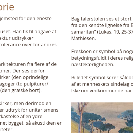
orie
 hjemsted for den eneste
Bag talerstolen ses et stort
fra den kendte lignelse fra
set. Han fik til opgave at
samaritan" (Lukas, 10, 25-3
tektur udtrykker
Mathiesen.
tolerance over for andres
Freskoen er symbol på noge
betydningsfuldt i deres relig
rkitekturen fra flere af de
næstekærligheden.
oner. Der ses derfor
rker (den oprindelige
Billedet symboliserer såled
goger (to pulpiturer/
af at menneskets sindelag 
 (den græske bort).
Ikke om vedkommende har "
 kirker, men derimod en
e er udtryk for unitarismens
rkastelse af en ydre
met bygget, så akustikken er
iteter.