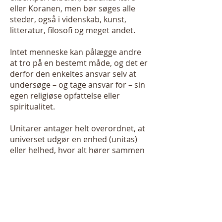
eller Koranen, men bør søges alle
steder, også i videnskab, kunst,
litteratur, filosofi og meget andet.
Intet menneske kan pålægge andre
at tro på en bestemt måde, og det er
derfor den enkeltes ansvar selv at
undersøge – og tage ansvar for – sin
egen religiøse opfattelse eller
spiritualitet.
Unitarer antager helt overordnet, at
universet udgør en enhed (unitas)
eller helhed, hvor alt hører sammen
og er indbyrdes afhængigt. Vi mener
derfor, at vi alle har et medansvar
for alt levende på jorden.
Unitarisk Kirkesamfund.
Dag Hammarskjölds Allé 30
DK- 2100 København Ø