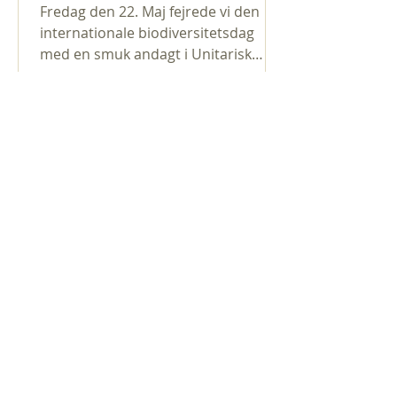
Fredag den 22. Maj fejrede vi den
internationale biodiversitetsdag
med en smuk andagt i Unitarisk
Kirkesamfund på Østerbro. Det var
nu ikke sådan, at begivenheden og
dagen fyldte særlig meget i
mediebilledet, hverken i det hele
taget eller på vores adresse på Dag
Hammarskjölds Allé 30. Der var
ingen journalister til stede, og den
Unitarisk Kirkesamfund.
stilfærdige skønhed i arrangementet
Dag Hammarskjölds Allé 30
fik mig til at tænke: Hvad er det, der
DK- 2100 København Ø
fylder i mediebilledet? Det slog mig,
Telefon:
35 26 17 71
at der skal helt andre boller på su
Mail: post [ @ ] unitarerne.dk
Kirken er åben for alle på de
søndage, hvor der holdes andagt
eller samtalecafé.
f
For dato og klokkeslet se Kalender