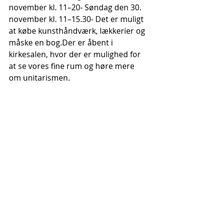
november kl. 11–20- Søndag den 30. 
november kl. 11–15.30- Det er muligt 
at købe kunsthåndværk, lækkerier og 
måske en bog.Der er åbent i 
kirkesalen, hvor der er mulighed for 
at se vores fine rum og høre mere 
om unitarismen.
Juleandagt
  Søndag den 30. 
november kl. 16.00 Vi synger 
julesang og julesalmer og samler os 
om budskaber om håb, kærlighed og 
fred.
Det hele sker i Unitarernes Hus, Dag 
Hammerskjöld Allé 30, Kbh. Ø.
Og alle er velkomne! 