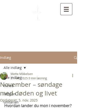
Unitarisk Kirkesamfund
Indlæg
Alle indlæg
Mette Mikkelsen
Alle indlæg
31. okt. 2025
3 min læsning
November – søndage
frihed
med døden og livet
religion
Opdateret:
5. nov. 2025
unitarian
Hvordan lander du mon i november?